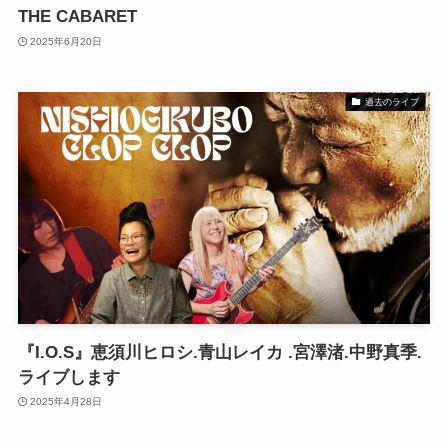
THE CABARET
2025年6月20日
過去のライブ
『I.O.S』恵須川ヒロシ.青山レイカ .宮澤渚.中野真季.
ライブします
2025年4月28日